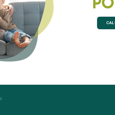
po
CAL
d.