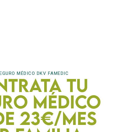
EGURO MÉDICO DKV FAMEDIC
ntrata tu
uro médico
de 23€/mes