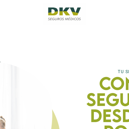
TU S
Co
seg
des